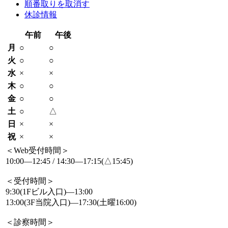
順番取りを取消す
休診情報
午前
午後
月
○
○
火
○
○
水
×
×
木
○
○
金
○
○
土
○
△
日
×
×
祝
×
×
＜Web受付時間＞
10:00―12:45 / 14:30―17:15(△15:45)
＜受付時間＞
9:30(1Fビル入口)―13:00
13:00(3F当院入口)―17:30(土曜16:00)
＜診察時間＞