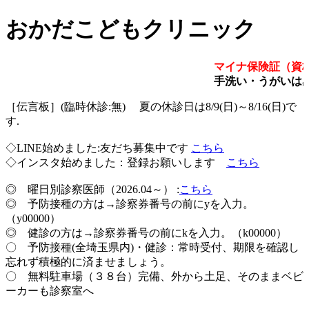
おかだこどもクリニック
マイナ保険証（資
手洗い・うがいは
［伝言板］(臨時休診:無) 夏の休診日は8/9(日)～8/16(日)で
す.
◇LINE始めました:友だち募集中です
こちら
◇インスタ始めました：登録お願いします
こちら
◎ 曜日別診察医師（2026.04～） :
こちら
◎ 予防接種の方は→診察券番号の前にyを入力。
（y00000）
◎ 健診の方は→診察券番号の前にkを入力。（k00000）
〇 予防接種(全埼玉県内)・健診：常時受付、期限を確認し
忘れず積極的に済ませましょう。
〇 無料駐車場（３８台）完備、外から土足、そのままベビ
ーカーも診察室へ