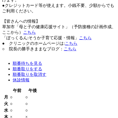
●クレジットカード等が使えます。小銭不要、少額からでも
ご利用ください。
【皆さんへの情報】
草加市「母と子の健康応援サイト」（予防接種の計画作成、
ここから）
こちら
「ぼっくるん:そうか子育て応援・情報」
こちら
● クリニックのホームページは:
こちら
○ 院長の勝手きままなブログ：
こちら
順番待ちを見る
順番取りをする
順番取りを取消す
休診情報
午前
午後
月
○
○
火
○
○
水
○
○
木
×
×