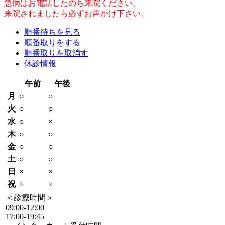
急病はお電話したのち来院ください。
来院されましたら必ずお声かけ下さい。
順番待ちを見る
順番取りをする
順番取りを取消す
休診情報
午前
午後
月
○
○
火
○
○
水
○
×
木
○
○
金
○
○
土
○
○
日
×
×
祝
×
×
＜診療時間＞
09:00-12:00
17:00-19:45