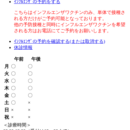
ｲﾝﾌﾙｴﾝｻﾞの予約をする
こちらはインフルエンザワクチンのみ、単体で接種さ
れる方だけがご予約可能となっております。
他の予防接種と同時にインフルエンザワクチンを希望
される方はお電話にてご予約をお願いします。
ｲﾝﾌﾙｴﾝｻﾞの予約を確認する(または取消する)
休診情報
午前
午後
月
〇
〇
火
〇
〇
水
〇
〇
木
〇
〇
金
〇
〇
土
〇
×
日
×
×
祝
×
×
＜診療時間＞